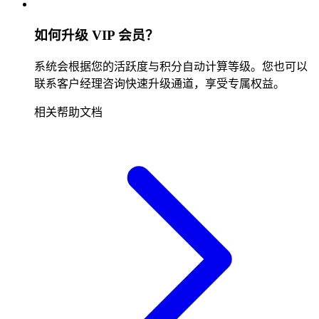
如何升级 VIP 会员？
系统会根据您的活跃度与积分自动计算等级。您也可以
联系客户经理咨询快速升级通道，享受专属权益。
相关帮助文档