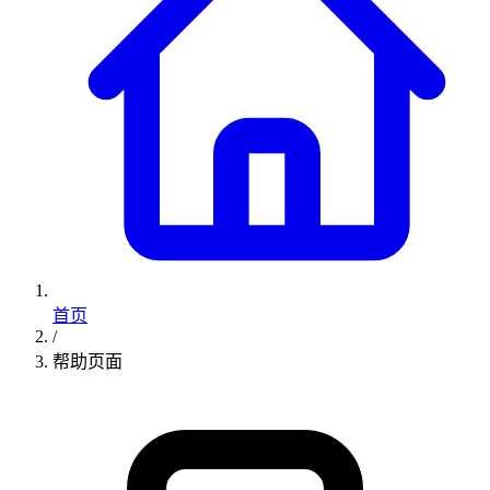
首页
/
帮助页面