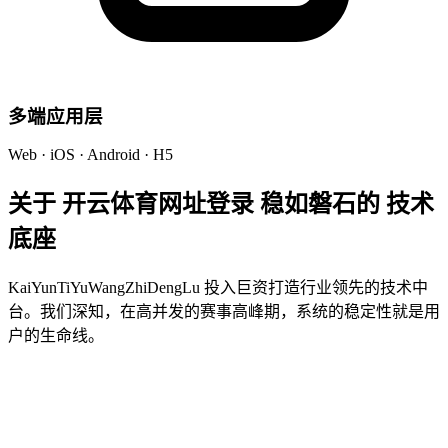
多端应用层
Web · iOS · Android · H5
关于 开云体育网址登录 稳如磐石的
技术
底座
KaiYunTiYuWangZhiDengLu 投入巨资打造行业领先的技术中
台。我们深知，在高并发的赛事高峰期，系统的稳定性就是用
户的生命线。