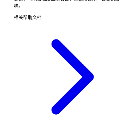
响。
相关帮助文档