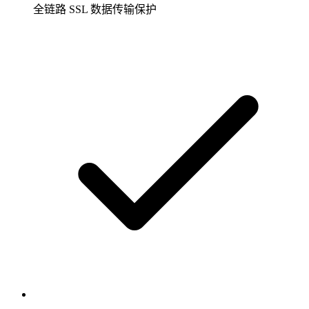
全链路 SSL 数据传输保护