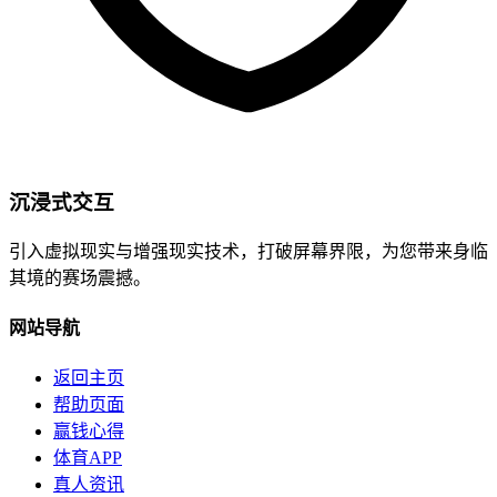
沉浸式交互
引入虚拟现实与增强现实技术，打破屏幕界限，为您带来身临
其境的赛场震撼。
网站导航
返回主页
帮助页面
赢钱心得
体育APP
真人资讯