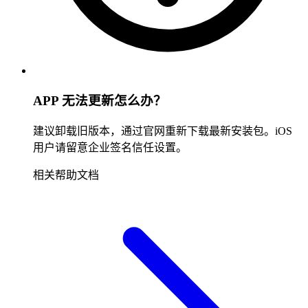
APP 无法更新怎么办？
建议卸载旧版本，通过官网重新下载最新安装包。iOS
用户请留意企业签名信任设置。
相关帮助文档