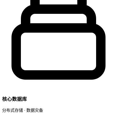
核心数据库
分布式存储 · 数据灾备