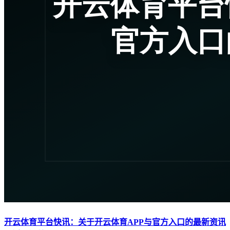
开云体育平台快讯：关于开云体育APP与官方入口的最新资讯