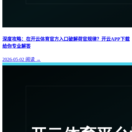
深度攻略：在开云体育官方入口破解荷官规律？开云APP下载
给你专业解答
2026-05-02
阅读
→