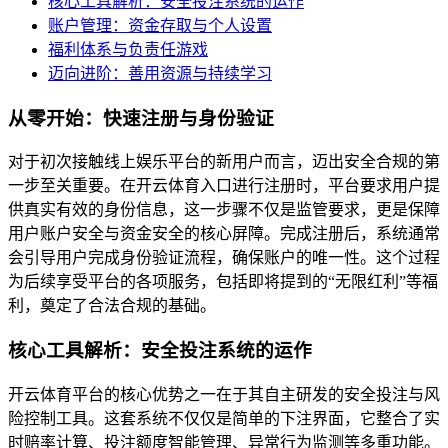
核心工具解析：安全投注系统的运作
账户管理：资金存取与个人设置
福利体系与负责任游戏
迈向进阶：善用资源与持续学习
从零开始：快速注册与身份验证
对于初次接触线上娱乐平台的新用户而言，迈出安全合规的第
一步至关重要。在开云体育入口进行注册时，平台要求用户提
供真实有效的身份信息，这一步骤不仅是监管要求，更是保障
用户账户安全与资金安全的核心屏障。完成注册后，系统通常
会引导用户完成身份验证流程，确保账户的唯一性。这个过程
为后续享受平台的各项服务，包括即将提到的“无限红利”等福
利，奠定了合法合规的基础。
核心工具解析：安全投注系统的运作
开云体育平台的核心优势之一在于其自主研发的安全投注与风
险控制工具。这套系统不仅仅是简单的下注界面，它整合了实
时赔率计算、投注额度智能管理、异常行为监测等多重功能。