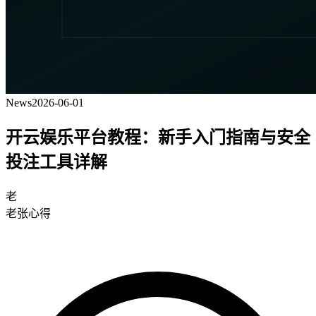
News
2026-06-01
开云娱乐平台教程：新手入门指南与安全
投注工具详解
老
老张心得