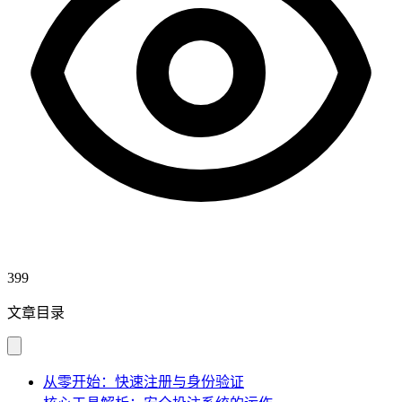
399
文章目录
从零开始：快速注册与身份验证