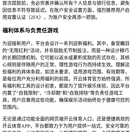
首次提款前，务必完善并确认所有个人信息与银行信息，避免
因信息不符导致延迟。在账户安全设置方面，强烈推荐用户启
用双重认证（2FA），为账户安全再添一把锁。
福利体系与负责任游戏
为迎接新用户，平台会设计一系列迎新福利。其中，备受瞩目
的“无限红利”活动，并非鼓励无节制投注，而是一种设计精巧
的长期回馈机制。它可能以返水或累积奖励的形式存在，其核
心规则是伴随用户的正常、理性游戏行为而持续生效。理解这
些福利的具体条款，如流水要求、适用游戏范围、有效期等，
是每位用户充分利用福利的前提。开云体育官方始终强调，所
有福利和工具的设计初衷，都是为了提升娱乐体验，因此平台
内置了“自我限制”、“冷却期”和“自我排除”等负责任游戏工
具，用户应善用这些功能，确保娱乐活动始终处于健康可控的
范围内。
无论是通过功能全面的网页端开云体育入口，还是便捷高效的
开云体育APP，平台都致力于为用户提供一站式、安全可靠的