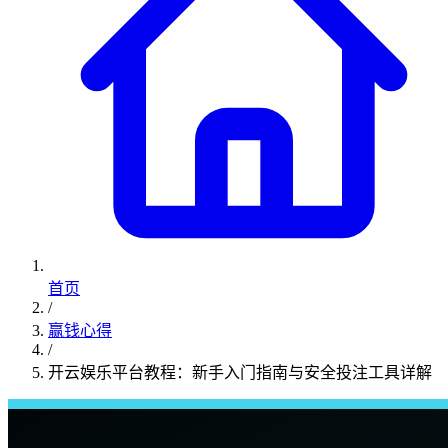
首页
/
赢钱心得
/
开云娱乐平台教程：新手入门指南与安全投注工具详解