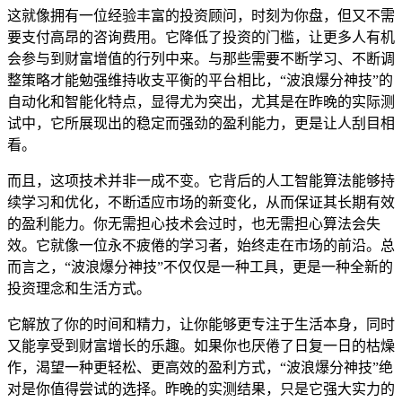
这就像拥有一位经验丰富的投资顾问，时刻为你盘，但又不需
要支付高昂的咨询费用。它降低了投资的门槛，让更多人有机
会参与到财富增值的行列中来。与那些需要不断学习、不断调
整策略才能勉强维持收支平衡的平台相比，“波浪爆分神技”的
自动化和智能化特点，显得尤为突出，尤其是在昨晚的实际测
试中，它所展现出的稳定而强劲的盈利能力，更是让人刮目相
看。
而且，这项技术并非一成不变。它背后的人工智能算法能够持
续学习和优化，不断适应市场的新变化，从而保证其长期有效
的盈利能力。你无需担心技术会过时，也无需担心算法会失
效。它就像一位永不疲倦的学习者，始终走在市场的前沿。总
而言之，“波浪爆分神技”不仅仅是一种工具，更是一种全新的
投资理念和生活方式。
它解放了你的时间和精力，让你能够更专注于生活本身，同时
又能享受到财富增长的乐趣。如果你也厌倦了日复一日的枯燥
作，渴望一种更轻松、更高效的盈利方式，“波浪爆分神技”绝
对是你值得尝试的选择。昨晚的实测结果，只是它强大实力的