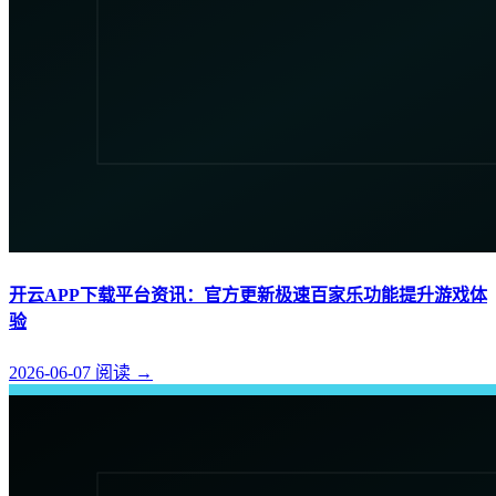
开云APP下载平台资讯：官方更新极速百家乐功能提升游戏体
验
2026-06-07
阅读
→