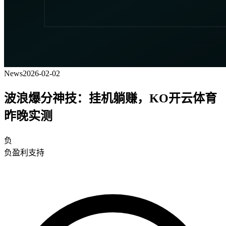
News
2026-02-02
波浪爆分神技：挂机躺赚，KO开云体育
昨晚实测
负
负盈利支持