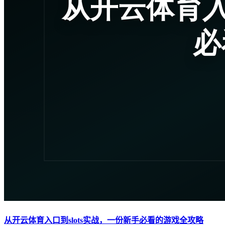
从开云体育入口到slots实战，一份新手必看的游戏全攻略