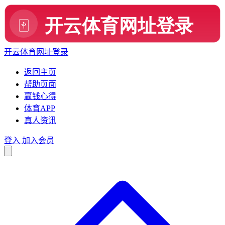
开云体育网址登录
返回主页
帮助页面
赢钱心得
体育APP
真人资讯
登入
加入会员