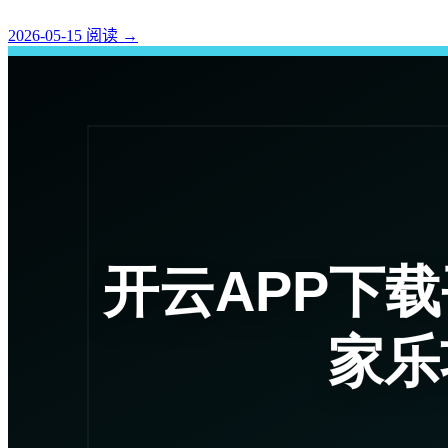
2026-05-15
阅读
→