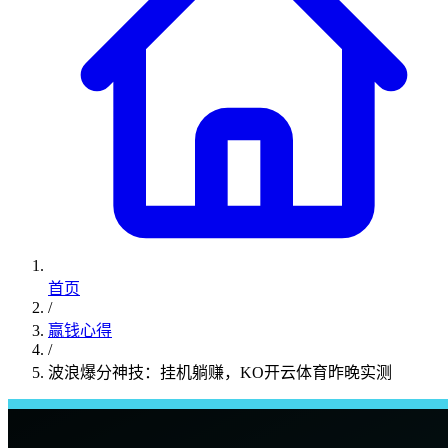
首页
/
赢钱心得
/
波浪爆分神技：挂机躺赚，KO开云体育昨晚实测