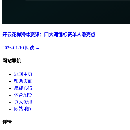
开云花样滑冰资讯：四大洲锦标赛单人滑亮点
2026-01-10
阅读
→
网站导航
返回主页
帮助页面
赢钱心得
体育APP
真人资讯
网站地图
详情