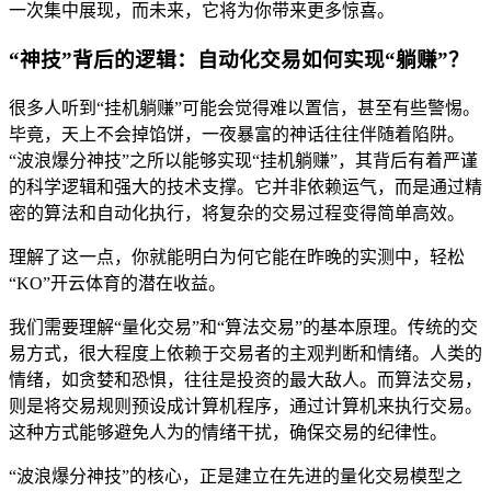
一次集中展现，而未来，它将为你带来更多惊喜。
“神技”背后的逻辑：自动化交易如何实现“躺赚”？
很多人听到“挂机躺赚”可能会觉得难以置信，甚至有些警惕。
毕竟，天上不会掉馅饼，一夜暴富的神话往往伴随着陷阱。
“波浪爆分神技”之所以能够实现“挂机躺赚”，其背后有着严谨
的科学逻辑和强大的技术支撑。它并非依赖运气，而是通过精
密的算法和自动化执行，将复杂的交易过程变得简单高效。
理解了这一点，你就能明白为何它能在昨晚的实测中，轻松
“KO”开云体育的潜在收益。
我们需要理解“量化交易”和“算法交易”的基本原理。传统的交
易方式，很大程度上依赖于交易者的主观判断和情绪。人类的
情绪，如贪婪和恐惧，往往是投资的最大敌人。而算法交易，
则是将交易规则预设成计算机程序，通过计算机来执行交易。
这种方式能够避免人为的情绪干扰，确保交易的纪律性。
“波浪爆分神技”的核心，正是建立在先进的量化交易模型之